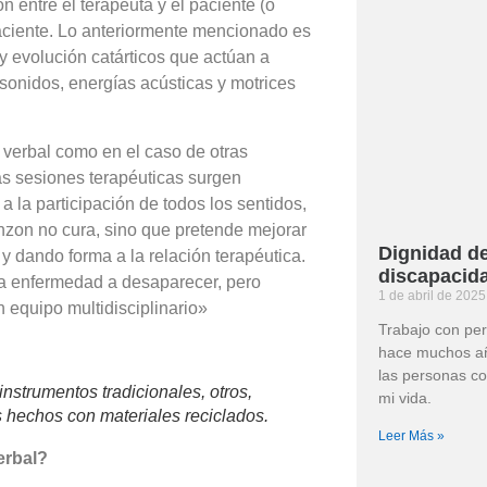
ón entre el terapeuta y el paciente (o
 paciente. Lo anteriormente mencionado es
 y evolución catárticos que actúan a
 sonidos, energías acústicas y motrices
 verbal como en el caso de otras
las sesiones terapéuticas surgen
a la participación de todos los sentidos,
enzon no cura, sino que pretende mejorar
Dignidad d
 dando forma a la relación terapéutica.
discapacid
na enfermedad a desaparecer, pero
1 de abril de 202
 equipo multidisciplinario»
Trabajo con pe
hace muchos año
las personas co
nstrumentos tradicionales, otros,
mi vida.
s hechos con materiales reciclados.
Leer Más »
erbal?