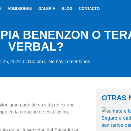
E
ADMISIONES
GALERÍA
BLOG
CONTACTO
APIA BENENZON O TER
VERBAL?
o 25, 2022
3:30 pm
No hay comentarios
OTRAS 
r, gran parte de su vida reflexionó
mpo en la creación de esta fusión,
apia en la Universidad del Salvador en