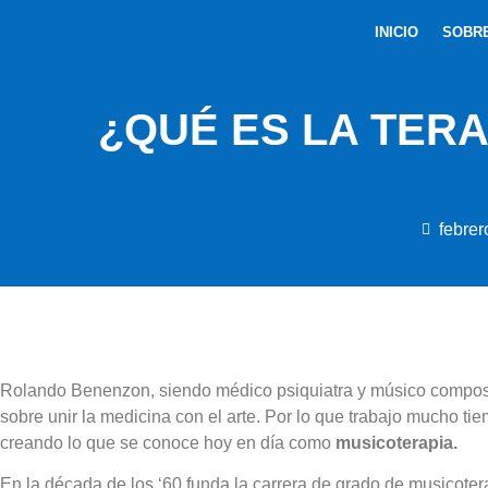
INICIO
SOBR
¿QUÉ ES LA TER
febrer
Rolando Benenzon, siendo médico psiquiatra y músico composito
sobre unir la medicina con el arte. Por lo que trabajo mucho tie
creando lo que se conoce hoy en día como
musicoterapia.
En la década de los ‘60 funda la carrera de grado de musicoter