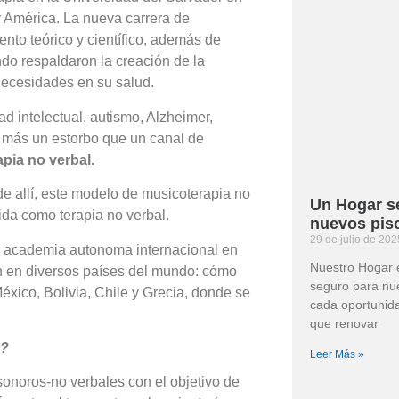
y América. La nueva carrera de
nto teórico y científico, además de
do respaldaron la creación de la
necesidades en su salud.
 intelectual, autismo, Alzheimer,
s más un estorbo que un canal de
pia no verbal.
allí, este modelo de musicoterapia no
Un Hogar s
ida como terapia no verbal.
nuevos pis
29 de julio de 20
a academia autonoma internacional en
Nuestro Hogar 
n en diversos países del mundo: cómo
seguro para nue
México, Bolivia, Chile y Grecia, donde se
cada oportunid
que renovar
n?
Leer Más »
onoros-no verbales con el objetivo de